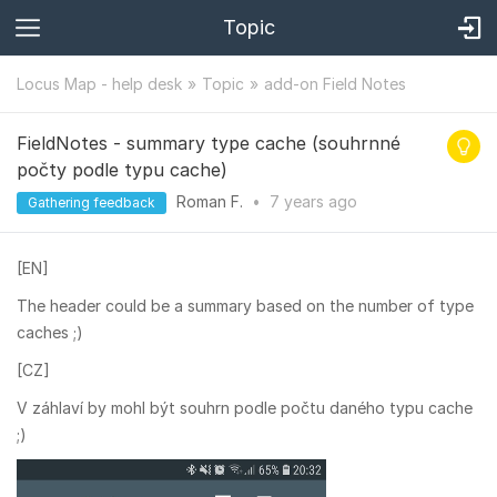
Topic
Locus Map - help desk
Topic
add-on Field Notes
FieldNotes - summary type cache (souhrnné
počty podle typu cache)
Roman F.
•
7 years
ago
Gathering feedback
[EN]
The header could be a summary based on the number of type
caches ;)
[CZ]
V záhlaví by mohl být souhrn podle počtu daného typu cache
;)