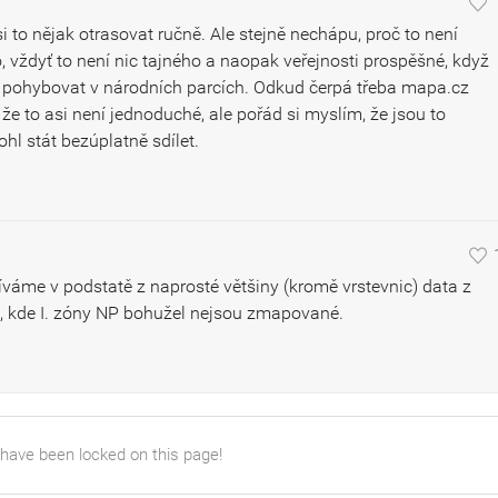
i to nějak otrasovat ručně. Ale stejně nechápu, proč to není
, vždyť to není nic tajného a naopak veřejnosti prospěšné, když
e pohybovat v národních parcích. Odkud čerpá třeba mapa.cz
e to asi není jednoduché, ale pořád si myslím, že jsou to
ohl stát bezúplatně sdílet.
áme v podstatě z naprosté většiny (kromě vrstevnic) data z
, kde I. zóny NP bohužel nejsou zmapované.
 have been locked on this page!