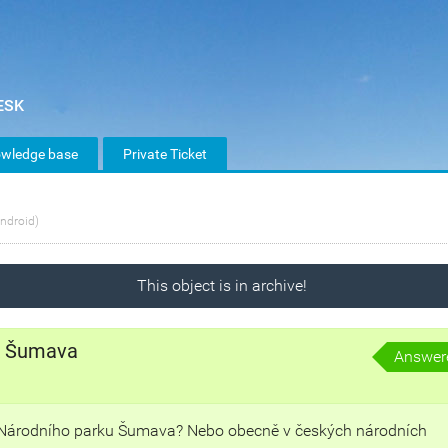
wledge base
Private Ticket
ndroid)
This object is in archive!
rk Šumava
Answer
u Národního parku Šumava? Nebo obecně v českých národních