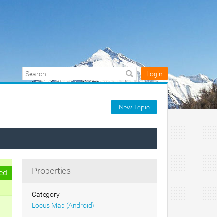
Login
New Topic
Properties
ed
Category
Locus Map (Android)