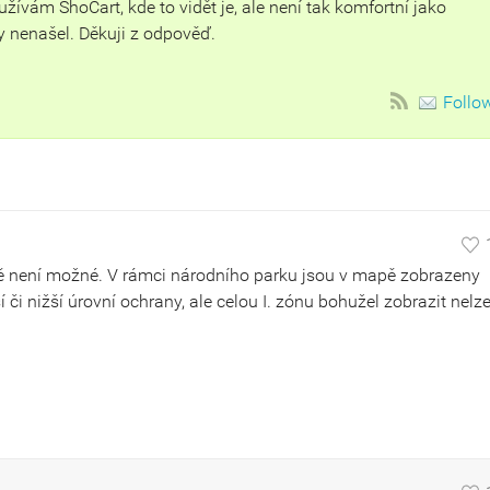
žívám ShoCart, kde to vidět je, ale není tak komfortní jako
 nenašel. Děkuji z odpověď.
Follo
 není možné. V rámci národního parku jsou v mapě zobrazeny
 či nižší úrovní ochrany, ale celou I. zónu bohužel zobrazit nelze