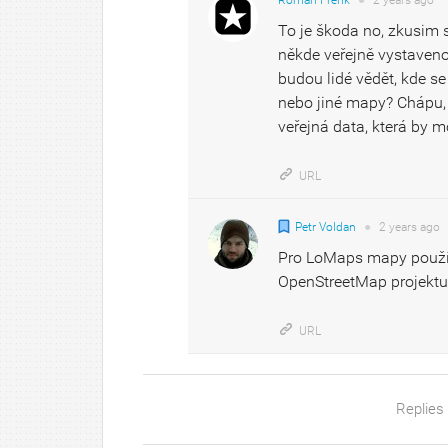
Roman Frenk
●
2 years
ago
To je škoda no, zkusim s
někde veřejně vystaveno
budou lidé vědět, kde s
nebo jiné mapy? Chápu, ž
veřejná data, která by m
URL
Petr Voldan
●
2 years
ago
Pro LoMaps mapy použív
OpenStreetMap projektu
URL
Replies