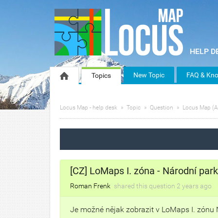
New Topic
FAQ & Kno
Topics
Locus Map - help desk
Topic
Question
Locus Map (A
[CZ] LoMaps I. zóna - Národní pa
Roman Frenk
shared this question
2 years
ago
Je možné nějak zobrazit v LoMaps I. zón