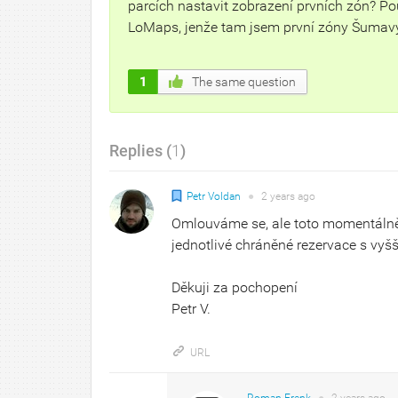
parcích nastavit zobrazení prvních zón? Pou
LoMaps, jenže tam jsem první zóny Šumavy
1
The same question
Replies (
1
)
Petr Voldan
●
2 years
ago
Omlouváme se, ale toto momentálně
jednotlivé chráněné rezervace s vyšší
Děkuji za pochopení
Petr V.
URL