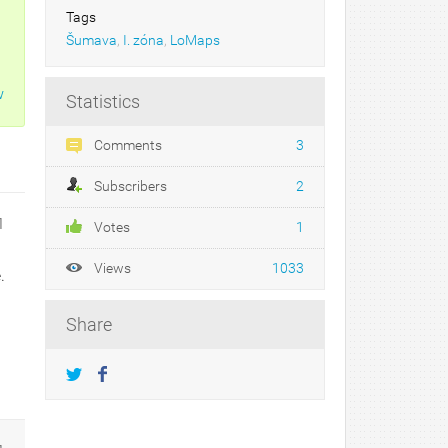
Tags
Šumava
,
I. zóna
,
LoMaps
w
Statistics
Comments
3
Subscribers
2
1
Votes
1
Views
1033
.
Share