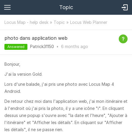
Topic
Locus Map - help desk
Topic
Locus Web Planner
photo dans application web
Patrick31150
•
6 months
ago
Answered
Bonjour,
J'ai la version Gold.
Lors d'une balade, j'ai pris une photo avec Locus Map 4
Android.
De retour chez moi dans l'application web, j'ai mon itinéraire et
à l'endroit où j'ai pris la photo, il y a une icône "i". En cliquant
dessus une popup s'ouvre avec "la date et l'heure", "Ajouter à
l'itinéraire" et "Afficher les détails". En cliquant sur "Afficher
les détails", il ne se passe rien.