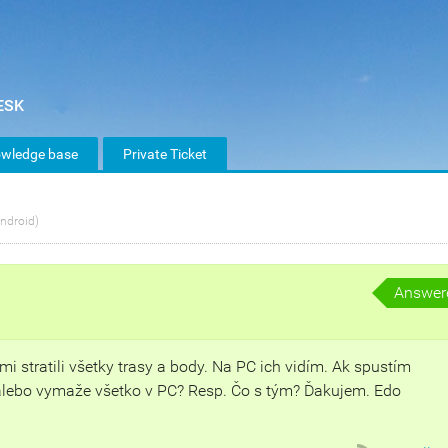
wledge base
Private Ticket
ndroid)
Answer
i stratili všetky trasy a body. Na PC ich vidím. Ak spustím
 alebo vymaže všetko v PC? Resp. Čo s tým? Ďakujem. Edo