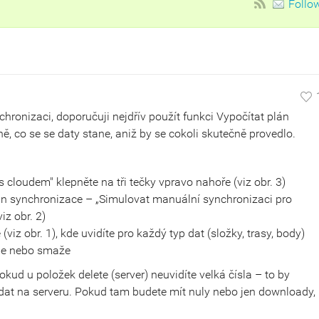
Follo
hronizaci, doporučuji nejdřív použít funkci Vypočítat plán
ně, co se se daty stane, aniž by se cokoli skutečně provedlo.
cloudem" klepněte na tři tečky vpravo nahoře (viz obr. 3)
án synchronizace – „Simulovat manuální synchronizaci pro
iz obr. 2)
viz obr. 1), kde uvidíte pro každý typ dat (složky, trasy, body)
aje nebo smaže
okud u položek delete (server) neuvidíte velká čísla – to by
at na serveru. Pokud tam budete mít nuly nebo jen downloady,