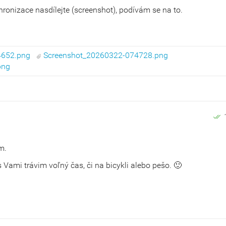
ronizace nasdílejte (screenshot), podívám se na to.
4652.png
Screenshot_20260322-074728.png
png
m.
Vami trávim voľný čas, či na bicykli alebo pešo. 🙂