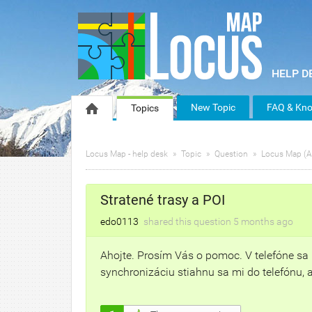
New Topic
FAQ & Kno
Topics
Locus Map - help desk
Topic
Question
Locus Map (A
Stratené trasy a POI
edo0113
shared this question
5 months
ago
Ahojte. Prosím Vás o pomoc. V telefóne sa m
synchronizáciu stiahnu sa mi do telefónu,