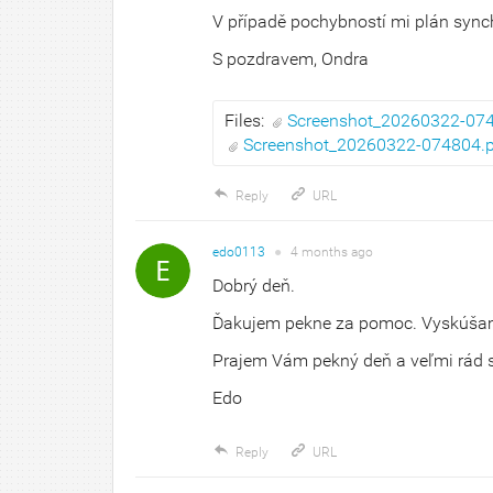
V případě pochybností mi plán synch
S pozdravem, Ondra
Files:
Screenshot_20260322-07
Screenshot_20260322-074804.
Reply
URL
edo0113
●
4 months
ago
Dobrý deň.
Ďakujem pekne za pomoc. Vyskúša
Prajem Vám pekný deň a veľmi rád s 
Edo
Reply
URL