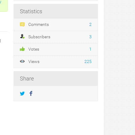
w
Statistics
Comments
2
Subscribers
3
1
Votes
1
Views
225
Share