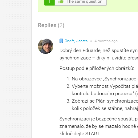
1
The same question
Replies (
2
)
Ondřej Janata
●
4 months
ago
Dobrý den Eduarde, než spustíte sync
synchronizace – díky ní uvidíte přes
Postup podle přiložených obrázků:
Na obrazovce „Synchronizace s 
Vyberte možnost Vypočítat pl
kontrolu budoucího procesu" (v
Zobrazí se Plán synchronizace (
kolik položek se stáhne, nahr
Synchronizaci je bezpečné spustit, p
znamenalo, že by se mazalo hodně d
klidně dejte START.