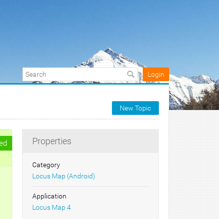
Login
New Topic
Properties
ed
Category
Locus Map (Android)
Application
Locus Map 4